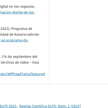
igital en los negocios.
acion-digital-de-los-
 2022). Programa de
lidad de Rosario edición
r-al-programa-de-
. (16 de septiembre del
[Archivo de video – lista
m4nCWfFhxa4TqhA/featured
a DUTI 2023
,
Revista Científica DUTI: Núm. 2 (2023)