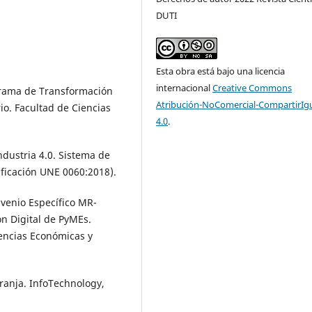
DUTI
Esta obra está bajo una licencia
internacional
Creative Commons
grama de Transformación
Atribución-NoComercial-CompartirIg
io. Facultad de Ciencias
4.0
.
ndustria 4.0. Sistema de
cificación UNE 0060:2018).
nvenio Específico MR-
n Digital de PyMEs.
iencias Económicas y
ranja. InfoTechnology,