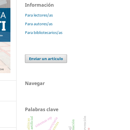
Información
Para lectores/as
Para autores/as
Para bibliotecarios/as
Enviar un artículo
Navegar
Palabras clave
sistemas erp
intervención
controles
sql