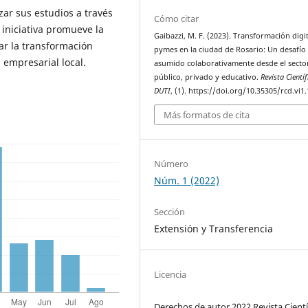
ar sus estudios a través
Cómo citar
 iniciativa promueve la
Gaibazzi, M. F. (2023). Transformación digi
ar la transformación
pymes en la ciudad de Rosario: Un desafío
 empresarial local.
asumido colaborativamente desde el secto
público, privado y educativo.
Revista Científ
DUTI
, (1). https://doi.org/10.35305/rcd.vi1
Más formatos de cita
Número
Núm. 1 (2022)
Sección
Extensión y Transferencia
Licencia
Derechos de autor 2022 Revista Cientí